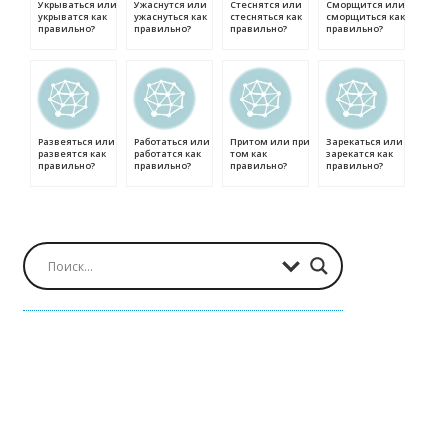
Укрываться или
Ужаснутся или
Стеснятся или
Сморщится или
укрыватся как
ужаснуться как
стесняться как
сморщиться как
правильно?
правильно?
правильно?
правильно?
Развеяться или
Работаться или
Притом или при
Зарекаться или
развеятся как
работатся как
том как
зарекатся как
правильно?
правильно?
правильно?
правильно?