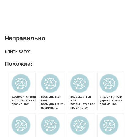
Неправильно
Впитыватся.
Похожие:
Доспорится или
Возмущаться
Возвышаться
Управится или
доспориться как
или
или
управиться как
правильно?
возмущатся как
возвышатся как
правильно?
правильно?
правильно?