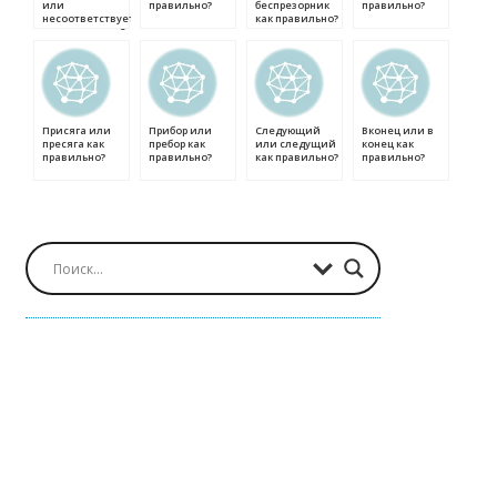
или
правильно?
беспрезорник
правильно?
несоответствует
как правильно?
как правильно?
Присяга или
Прибор или
Следующий
Вконец или в
пресяга как
пребор как
или следущий
конец как
правильно?
правильно?
как правильно?
правильно?