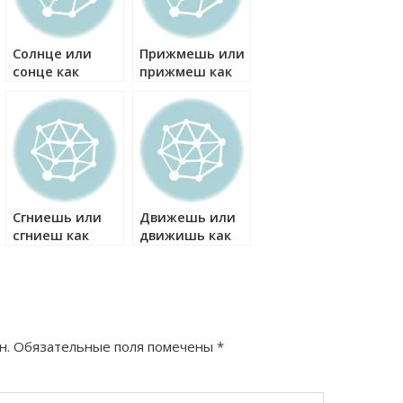
Солнце или
Прижмешь или
сонце как
прижмеш как
правильно?
правильно?
Сгниешь или
Движешь или
сгниеш как
движишь как
правильно?
правильно?
н.
Обязательные поля помечены
*