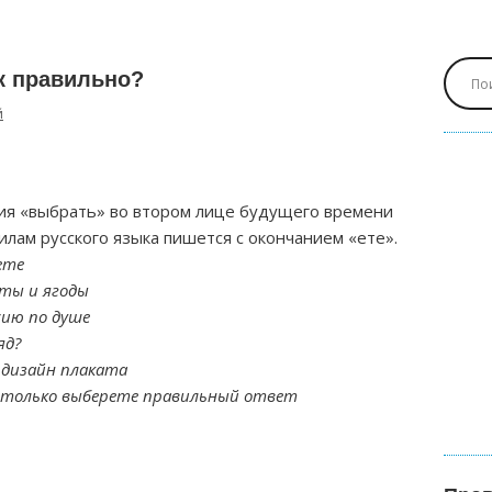
к правильно?
й
ия «выбрать» во втором лице будущего времени
илам русского языка пишется с окончанием «ете».
ете
ты и ягоды
сию по душе
яд?
 дизайн плаката
к только выберете правильный ответ