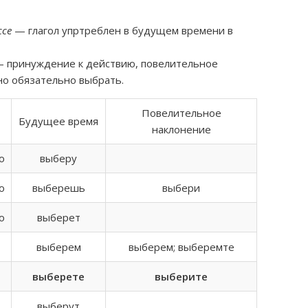
ссе
— глагол упртреблен в будущем времени в
 принуждение к действию, повелительное
но обязательно выбрать.
Повелительное
Будущее время
наклонение
о
выберу
о
выберешь
выбери
о
выберет
выберем
выберем; выберемте
выберете
выберите
выберут