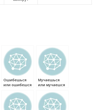
Ошибешься
Мучаешься
или ошибешся
или мучаешся
как правильно?
как правильно?