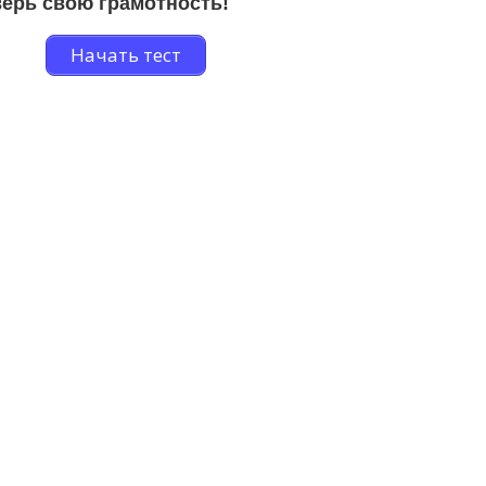
ерь свою грамотность!
Начать тест