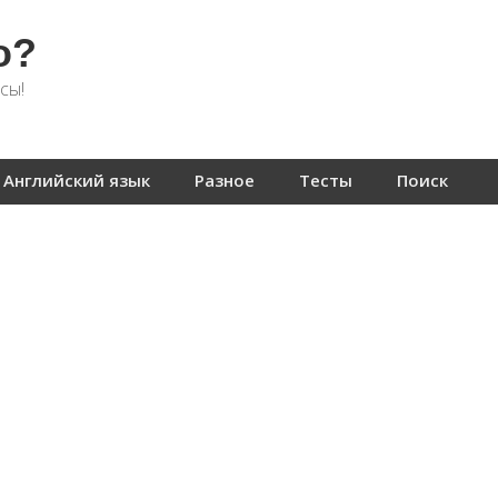
о?
сы!
Английский язык
Разное
Тесты
Поиск