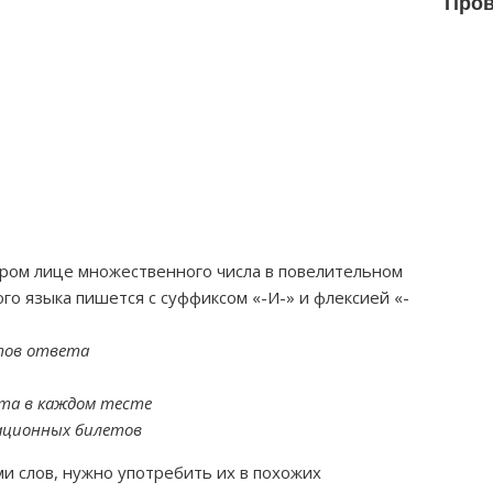
Пров
ром лице множественного числа в повелительном
ого языка пишется с суффиксом «-И-» и флексией «-
тов ответа
та в каждом тесте
национных билетов
 слов, нужно употребить их в похожих