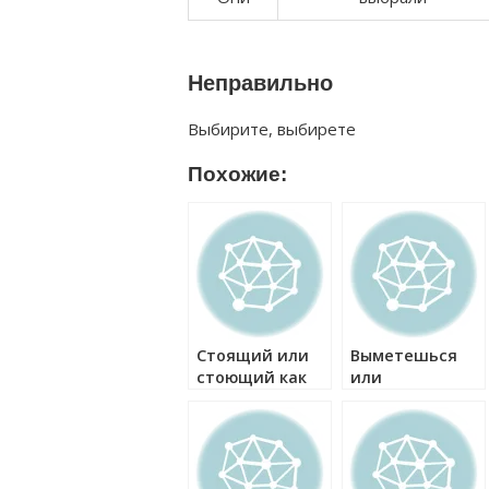
Неправильно
Выбирите, выбирете
Похожие:
Стоящий или
Выметешься
стоющий как
или
правильно?
выметешся как
правильно?