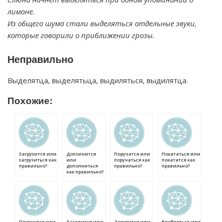
лимоне.
Из общего шума стали выделяться отдельные звуки,
которые говорили о приближении грозы.
Неправильно
Выделятца, выделятьца, выдиляться, выдилятца.
Похожие:
Загрузится или
Дополнится
Поручатся или
Покататься или
загрузиться как
или
поручаться как
покататся как
правильно?
дополниться
правильно?
правильно?
как правильно?
Плюхнутся или
Заселится или
Докурится или
Влюбляться или