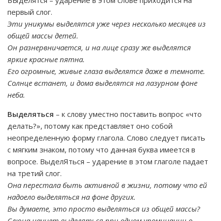
ВЫделятся – ударение в этом слове приходится на
первый слог.
Эти уникумы выделятся уже через несколько месяцев из
общей массы детей.
Он разнервничается, и на лице сразу же выделятся
яркие красные пятна.
Его огромные, живые глаза выделятся даже в темноте.
Солнце встанет, и дома выделятся на лазурном фоне
неба.
Выделяться
– к слову уместно поставить вопрос «что
делать?», потому как представляет оно собой
неопределенную форму глагола. Слово следует писать
с мягким знаком, потому что данная буква имеется в
вопросе. ВыделЯться – ударение в этом глаголе падает
на третий слог.
Она перестала быть активной в жизни, потому что ей
надоело выделяться на фоне других.
Вы думаете, это просто выделяться из общей массы?
Слюна начнет выделяться при одном упоминании о