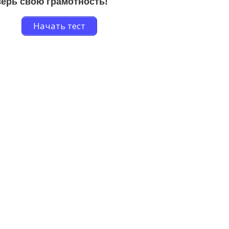
ерь свою грамотность!
Начать тест