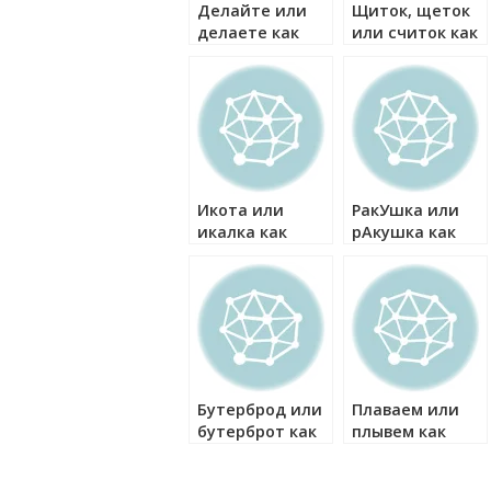
Делайте или
Щиток, щеток
делаете как
или считок как
правильно?
правильно?
Икота или
РакУшка или
икалка как
рАкушка как
правильно?
правильно?
Бутерброд или
Плаваем или
бутерброт как
плывем как
правильно?
правильно?