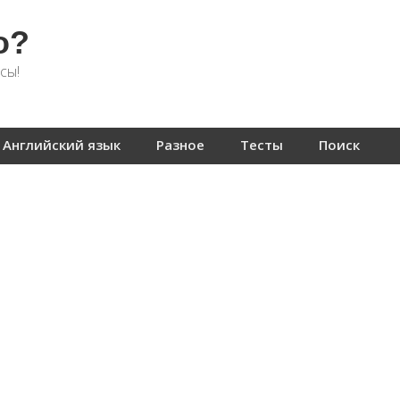
о?
сы!
Английский язык
Разное
Тесты
Поиск