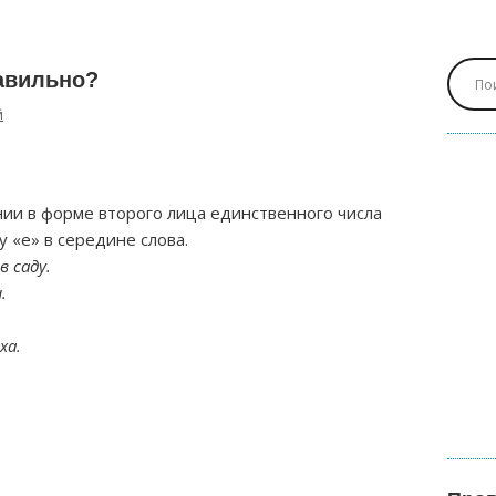
авильно?
й
ии в форме второго лица единственного числа
у «е» в середине слова.
 саду.
.
ха.