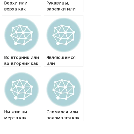
Верхи или
Рукавицы,
верха как
варежки или
правильно?
перчатки как
правильно?
Во вторник или
Являющемся
во-вторник как
или
правильно?
являющимся
как правильно?
Ни жив ни
Сломался или
мертв как
поломался как
правильно
правильно?
пишется?