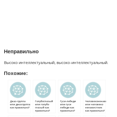
Неправильно
Высоко интеллектуальный, высоко-интеллектуальный.
Похожие:
Джаз-группа
Голубоглазый
Гуси-лебеди
Человеконенавистник
или джазгруппа
или голубо
или гуси
или человеко
как правильно?
глазый как
лебеди как
ненавистник
правильно?
правильно?
как правильно?