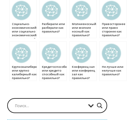
Социально-
Разбирали или
Молниеносный
Правосторонее
экономический
разберали как
или молние
или право
или социально
правильно?
носный как
сторонее как
экономический
правильно?
правильно?
как правильно?
Крупнокалиберный
Кредитоспособный
Конференц-зал
Не лучше или
или крупно
или кредито
или конференц
нелучше как
калиберный как
способный как
зал как
правильно?
правильно?
правильно?
правильно?