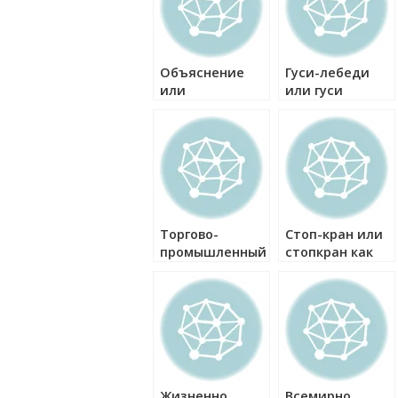
Объяснение
Гуси-лебеди
или
или гуси
обьяснение как
лебеди как
правильно?
правильно?
Торгово-
Стоп-кран или
промышленный
стопкран как
или
правильно?
торговопромышленный
как правильно?
Жизненно
Всемирно