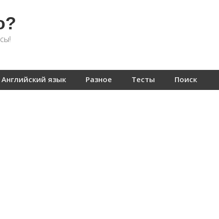
о?
сы!
Английский язык
Разное
Тесты
Поиск