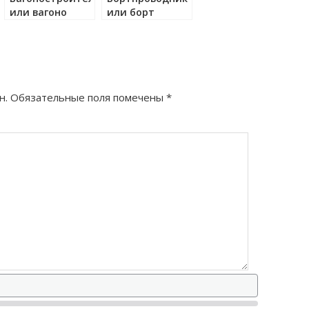
или вагоно
или борт
тный
строительный
проводник как
как правильно?
правильно?
н.
Обязательные поля помечены
*