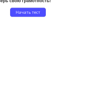
ерь свою грамотность!
Начать тест