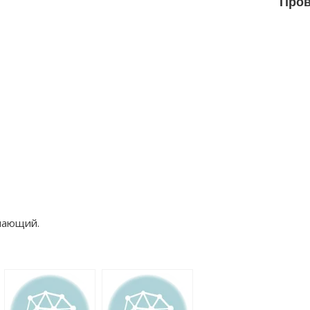
Пров
чающий.