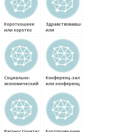
Короткошеее
Здравствовавший
или коротко
или
шеее как
здравтвовавший
правильно?
как правильно?
Социально-
Конференц-зал
экономический
или конференц
или социально
зал как
экономический
правильно?
как правильно?
Вагоностроительный
Бортпроводник