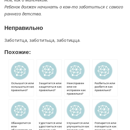
Ребенок должен начинать о ком-то заботиться с самого
раннего детства.
Неправильно
Заботитца, заботитьца, заботицца.
Похожие:
Ослышатся или
Защитится или
Неисправен
Разбиться или
ослышаться как
защититься как
или не
разбится как
правильно?
правильно?
исправен как
правильно?
правильно?
Обанкротится
Удостоится или
Улучшится или
Попарится или
или
удостоиться как
улучшиться как
попариться как
обанкротиться
правильно?
правильно?
правильно?