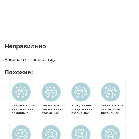
Неправильно
Запинатся, запинатьца.
Похожие:
Внедрятся или
Баловаться или
Чокнутся или
Хвататься или
внедряться как
баловатся как
чокнуться как
хвататся как
правильно?
правильно?
правильно?
правильно?