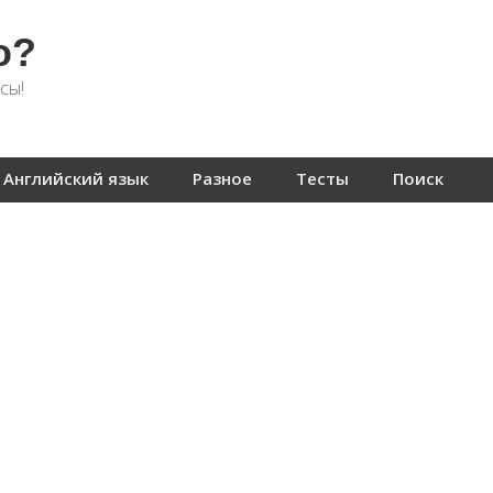
о?
сы!
Английский язык
Разное
Тесты
Поиск