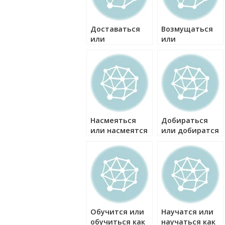
Доставаться
Возмущаться
или
или
доставатся как
возмущатся
правильно?
как правильно?
Насмеяться
Добираться
или насмеятся
или добиратся
как правильно?
как правильно?
Обучится или
Научатся или
обучиться как
научаться как