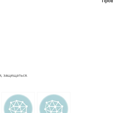
Пров
, защещаться.