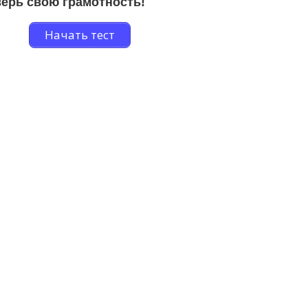
ерь свою грамотность!
Начать тест