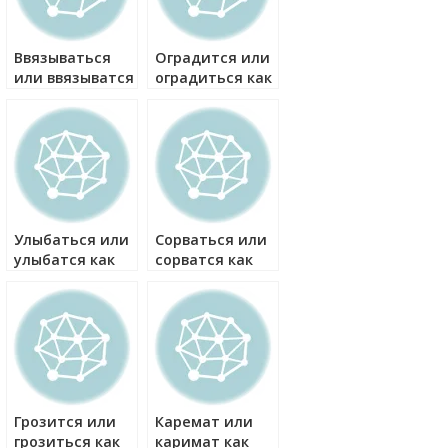
Ввязываться
Оградится или
или ввязыватся
оградиться как
как правильно?
правильно?
Улыбаться или
Сорваться или
улыбатся как
сорватся как
правильно?
правильно?
Грозится или
Каремат или
грозиться как
каримат как