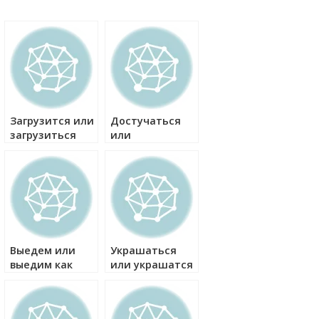
Загрузится или
Достучаться
загрузиться
или
как правильно?
достучатся как
правильно?
Выедем или
Украшаться
выедим как
или украшатся
правильно?
как правильно?