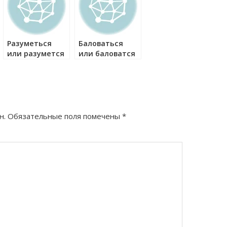
Разуметься
Баловаться
или разумется
или баловатся
как правильно?
как правильно?
н.
Обязательные поля помечены
*