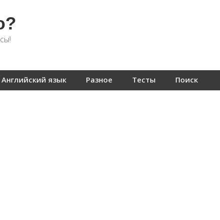
о?
сы!
Английский язык
Разное
Тесты
Поиск