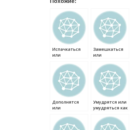
Похожие:
Испачкаться
Замешкаться
или
или
испачкатся как
замешкатся
правильно?
как правильно?
Дополнятся
Умудрятся или
или
умудряться как
дополняться
правильно?
как правильно?