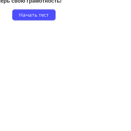
ерь свою грамотность!
Начать тест