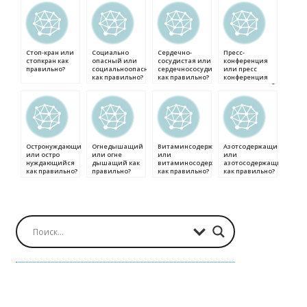
Стоп-кран или
Социально
Сердечно-
Пресс-
стопкран как
опасный или
сосудистая или
конференция
правильно?
социальноопасный
сердечнососудистая
или пресс
как правильно?
как правильно?
конференция
как правильно?
Остронуждающийся
Огнедышащий
Витаминсодержащий
Азотсодержащий
или остро
или огне
или
или
нуждающийся
дышащий как
витаминосодержащий
азотосодержащий
как правильно?
правильно?
как правильно?
как правильно?