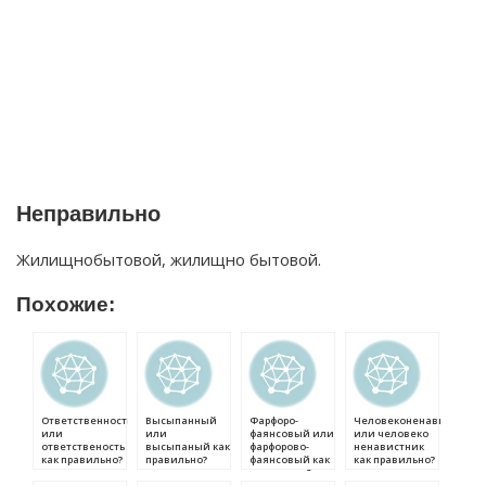
Неправильно
Жилищнобытовой, жилищно бытовой.
Похожие:
Ответственность
Высыпанный
Фарфоро-
Человеконенавистник
или
или
фаянсовый или
или человеко
ответственость
высыпаный как
фарфорово-
ненавистник
как правильно?
правильно?
фаянсовый как
как правильно?
правильно?