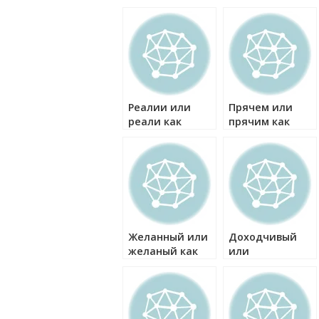
Реалии или
Прячем или
реали как
прячим как
правильно?
правильно?
Желанный или
Доходчивый
желаный как
или
правильно?
доходчевый
как правильно?