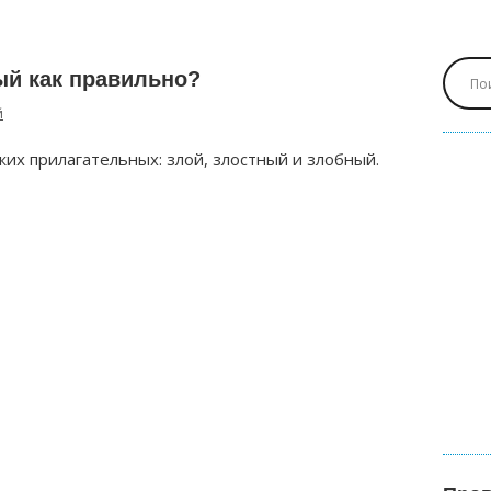
ый как правильно?
й
жих прилагательных: злой, злостный и злобный.