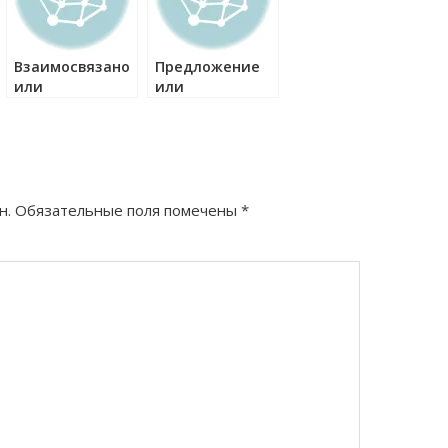
Взаимосвязано
Предложение
или
или
взаимосвязанно
придложение
как правильно?
как правильно?
н.
Обязательные поля помечены
*