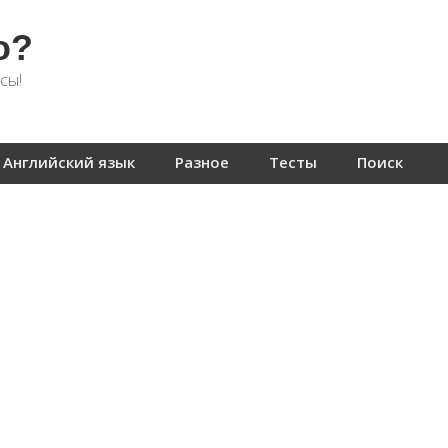
о?
сы!
Английский язык
Разное
Тесты
Поиск