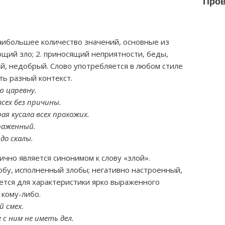
Пров
аибольшее количество значений, основные из
ющий зло; 2. приносящий неприятности, беды,
й, недобрый. Слово употребляется в любом стиле
ь разный контекст.
ю царевну.
всех без причины.
рая кусала всех прохожих.
драженный.
до скалы.
чно является синонимом к слову «злой».
бу, исполненный злобы; негативно настроенный,
ется для характеристики ярко выраженного
 кому-либо.
й смех.
 с ним не иметь дел.