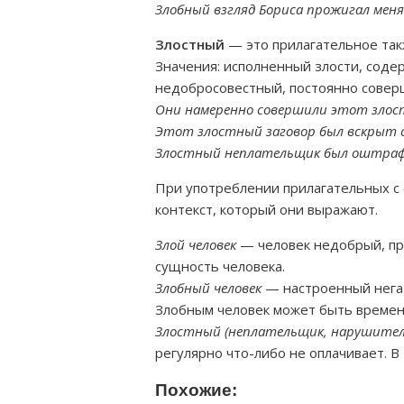
Злобный взгляд Бориса прожигал меня
Злостный
— это прилагательное такж
Значения: исполненный злости, сод
недобросовестный, постоянно сове
Они намеренно совершили этот злос
Этот злостный заговор был вскрыт с
Злостный неплательщик был оштрафо
При употреблении прилагательных с
контекст, который они выражают.
Злой человек
— человек недобрый, пр
сущность человека.
Злобный человек
— настроенный нега
Злобным человек может быть временн
Злостный (неплательщик, нарушитель
регулярно что-либо не оплачивает. В
Похожие: