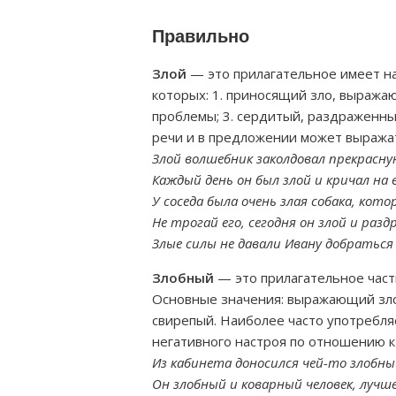
Правильно
Злой
— это прилагательное имеет н
которых: 1. приносящий зло, выража
проблемы; 3. сердитый, раздраженны
речи и в предложении может выражат
Злой волшебник заколдовал прекрасну
Каждый день он был злой и кричал на 
У соседа была очень злая собака, кото
Не трогай его, сегодня он злой и раз
Злые силы не давали Ивану добраться 
Злобный
— это прилагательное части
Основные значения: выражающий зло
свирепый. Наиболее часто употребля
негативного настроя по отношению к
Из кабинета доносился чей-то злобны
Он злобный и коварный человек, лучше