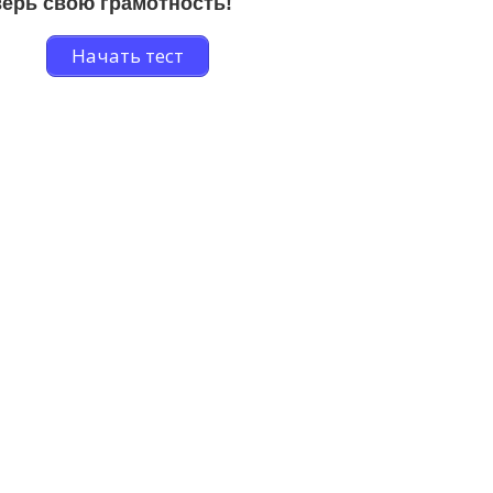
ерь свою грамотность!
Начать тест