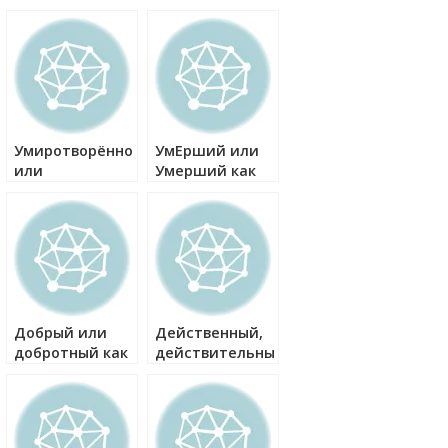
Умиротворённо
УмЕрший или
или
Умерший как
умиротворёно
правильно?
как правильно?
Добрый или
Действенный,
добротный как
действительный
правильно?
или
действующий
как правильно?