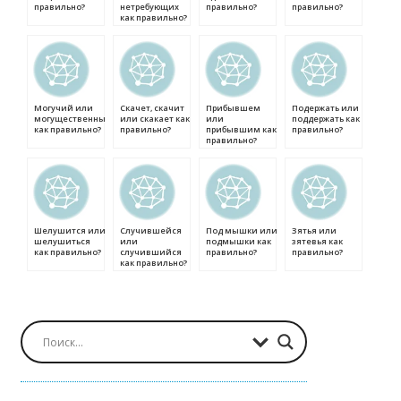
правильно?
нетребующих
правильно?
правильно?
как правильно?
Могучий или
Скачет, скачит
Прибывшем
Подержать или
могущественный
или скакает как
или
поддержать как
как правильно?
правильно?
прибывшим как
правильно?
правильно?
Шелушится или
Случившейся
Под мышки или
Зятья или
шелушиться
или
подмышки как
зятевья как
как правильно?
случившийся
правильно?
правильно?
как правильно?