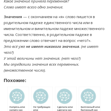
Какое значение приняла переменная?
Слово имеет всего одно значение.
Значения
— с окончанием на «я» слово пишется в
родительном падеже единственного числа или в
именительном и винительном падеже множественного
числа. Соответственно, в родительном падеже в
предложении слово отвечает на вопрос «чего?».
Это всё уже
не имеет никакого значения
. (не имеет
чего?)
У этой величины нет значения. (нет чего?)
Мы определили значения всех переменных.
(множественное число).
Похожие:
Напрячь или
Не требующих
Сделала или
Баллонный или
напряч как
или
зделала как
балонный как