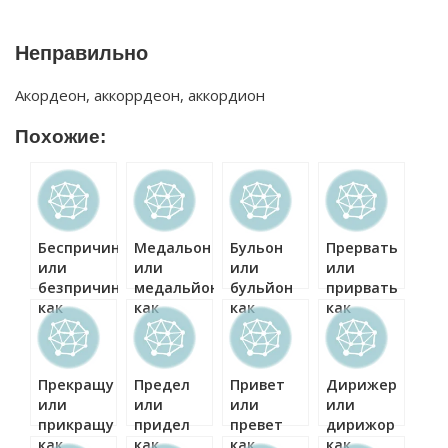
Неправильно
Акордеон, аккоррдеон, аккордион
Похожие:
Беспричинный
Медальон
Бульон
Прервать
или
или
или
или
безпричинный
медальйон
бульйон
прирвать
как
как
как
как
правильно?
правильно?
правильно?
правильно?
Прекращу
Предел
Привет
Дирижер
или
или
или
или
прикращу
придел
превет
дирижор
как
как
как
как