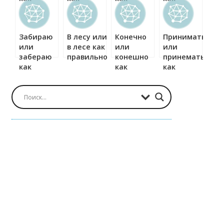
правильно?
правильно?
правильно?
правильно?
Забираю
В лесу или
Конечно
Принимать
или
в лесе как
или
или
забераю
правильно?
конешно
принемать
как
как
как
правильно?
правильно?
правильно?