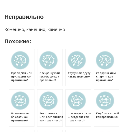
Неправильно
Конешно, канешно, канечно
Похожие:
Прелюдия или
Прекращу или
Сдуру или здуру
Спарринг или
прилюдия как
прикращу как
как правильно?
спаринг как
правильно?
правильно?
правильно?
Блевать или
Без понятия
Шестьдесят или
Ютуб или ютьюб
блювать как
или беспонятия
шестдесят как
как правильно?
правильно?
как правильно?
правильно?