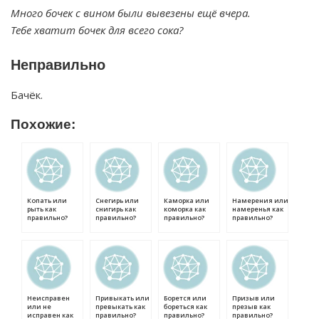
Много бочек с вином были вывезены ещё вчера.
Тебе хватит бочек для всего сока?
Неправильно
Бачёк.
Похожие:
Копать или
Снегирь или
Каморка или
Намерения или
рыть как
снигирь как
коморка как
намеренья как
правильно?
правильно?
правильно?
правильно?
Неисправен
Привыкать или
Борется или
Призыв или
или не
превыкать как
бореться как
презыв как
исправен как
правильно?
правильно?
правильно?