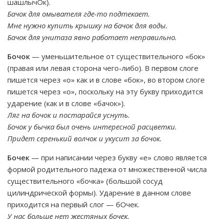
шашлычОк).
Бачок для омывателя где-то подтекает.
Мне нужно купить крышку на бачок для воды.
Бачок для унитаза явно работает неправильно.
Бочок
— уменьшительное от существительного «бок»
(правая или левая сторона чего-либо). В первом слоге
пишется через «о» как и в слове «бок», во втором слоге
пишется через «о», поскольку на эту букву приходится
ударение (как и в слове «бачок»).
Ляг на бочок и постарайся уснуть.
Бочок у бычка был очень интересной расцветки.
Придет серенький волчок и укусит за бочок.
Бочек
— при написании через букву «е» слово является
формой родительного падежа от множественной числа
существительного «бочка» (большой сосуд
цилиндрической формы). Ударение в данном слове
приходится на первый слог — бОчек.
У нас больше нет жестяных бочек.