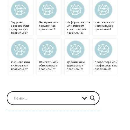
Здорово,
Переулок или
Информагентство
Изыскать или
здорова или
проулок как
или информ
изискать как
здарова как
правильно?
агентство как
правильно?
правильно?
правильно?
Сызнова или
Обыскать или
Держим или
Профессора или
сизнова как
обискать как
держем как
профессоры как
правильно?
правильно?
правильно?
правильно?