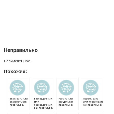
Неправильно
Безчисленное.
Похожие:
Выливать или
Бессердечный
Рожать или
Переживать
вылевать как
или
рождать как
или пережевать
правильно?
безсердечный
правильно?
как правильно?
как правильно?