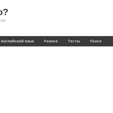
о?
сы!
Английский язык
Разное
Тесты
Поиск