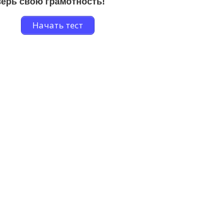
ерь свою грамотность!
Начать тест