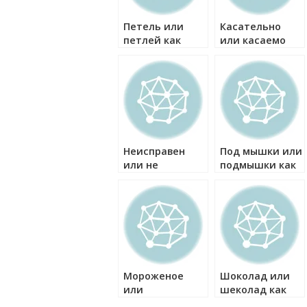
Петель или
Касательно
петлей как
или касаемо
правильно?
как правильно?
Неисправен
Под мышки или
или не
подмышки как
исправен как
правильно?
правильно?
Мороженое
Шоколад или
или
шеколад как
мороженное
правильно?