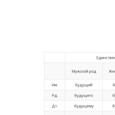
Единстве
Мужской род
Же
Им.
будущий
Рд.
будущего
б
Дт.
будущему
б