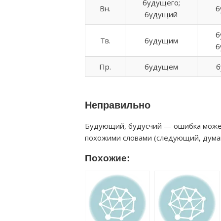
будущего;
Вн.
б
будущий
б
Тв.
будущим
б
Пр.
будущем
б
Неправильно
Будующий, будусчий — ошибка может
похожими словами (следующий, думаю
Похожие: