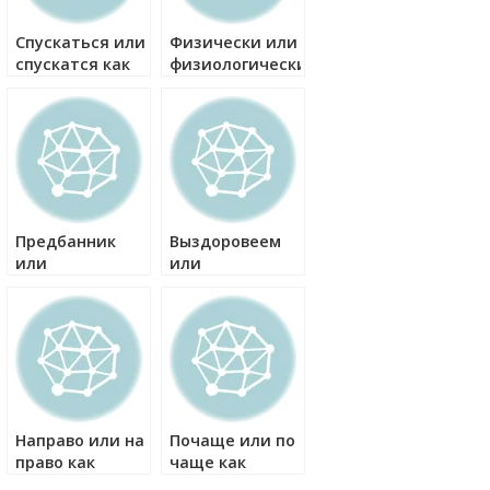
Спускаться или
Физически или
спускатся как
физиологически
правильно?
как правильно?
Предбанник
Выздоровеем
или
или
придбанник
выздоровим
как правильно?
как правильно?
Направо или на
Почаще или по
право как
чаще как
правильно?
правильно?