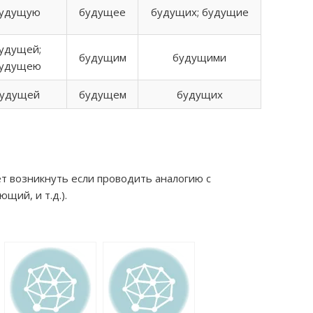
удущую
будущее
будущих; будущие
удущей;
будущим
будущими
удущею
удущей
будущем
будущих
 возникнуть если проводить аналогию с
щий, и т.д.).