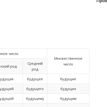
Пров
нное число
Множественное
Средний
число
нский род
род
будущая
будущее
будущие
удущей
будущего
будущих
удущей
будущему
будущим