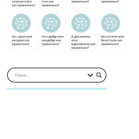
слововслово
глаз как
правильно?
правильно?
как правильно?
правильно?
Не с руки или
Не к добру или
В диковинку
Без устали или
несруки как
некдобру как
или
безустали как
правильно?
правильно?
вдиковинку как
правильно?
правильно?