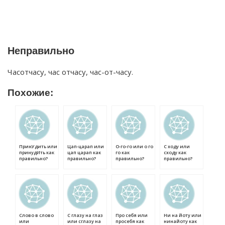
Неправильно
Часотчасу, час отчасу, час-от-часу.
Похожие:
ПринУдить или
Цап-царап или
О-го-го или о го
С ходу или
принудИть как
цап царап как
го как
сходу как
правильно?
правильно?
правильно?
правильно?
Слово в слово
С глазу на глаз
Про себя или
Ни на йоту или
или
или сглазу на
просебя как
нинайоту как