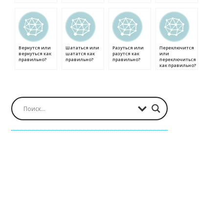
Вернутся или
Шататься или
Разуться или
Переключится
вернуться как
шататся как
разутся как
или
правильно?
правильно?
правильно?
переключиться
как правильно?