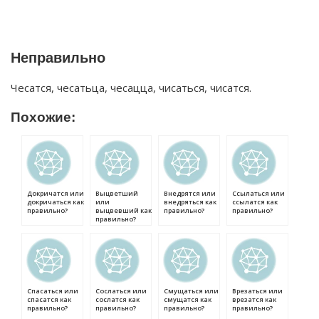
Неправильно
Чесатся, чесатьца, чесацца, чисаться, чисатся.
Похожие:
Докричатся или
Выцветший
Внедрятся или
Ссылаться или
докричаться как
или
внедряться как
ссылатся как
правильно?
выцвевший как
правильно?
правильно?
правильно?
Спасаться или
Сослаться или
Смущаться или
Врезаться или
спасатся как
сослатся как
смущатся как
врезатся как
правильно?
правильно?
правильно?
правильно?