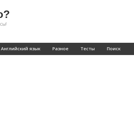
о?
сы!
Английский язык
Разное
Тесты
Поиск