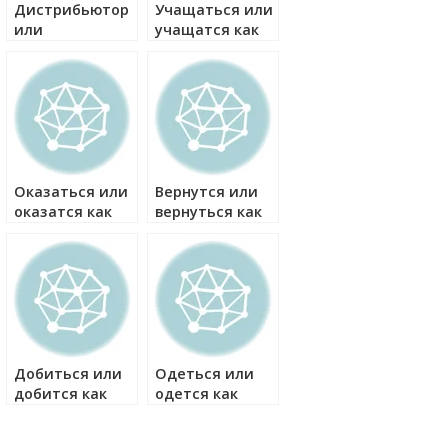
Дистрибьютор
Учащаться или
или
учащатся как
дистрибутор
правильно?
как правильно?
Оказаться или
Вернутся или
оказатся как
вернуться как
правильно?
правильно?
Добиться или
Одеться или
добится как
одется как
правильно?
правильно?