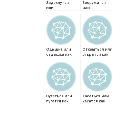
Задохнутся
Вооружатся
или
или
задохнуться
вооружаться
как правильно?
как правильно?
Одышка или
Открыться или
отдышка как
открытся как
правильно?
правильно?
Пугаться или
Касаться или
пугатся как
касатся как
правильно?
правильно?