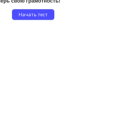
ерь свою грамотность!
Начать тест