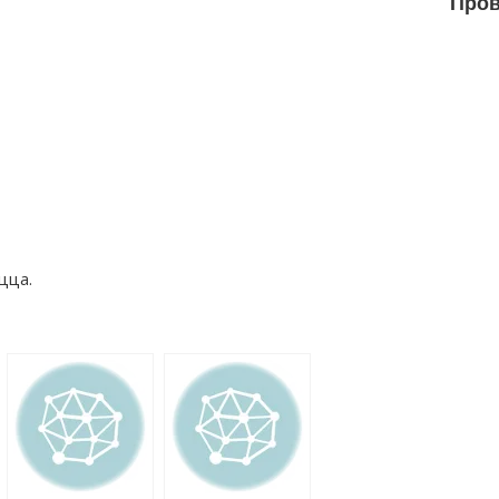
Пров
цца.