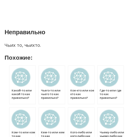
Неправильно
Чьих то, чьихто.
Похожие:
Какой-то или
Чьего-то или
Кое-кто или кое
Где-то или где
какой то как
чьего то как
кто как
то как
правильно?
правильно?
правильно?
правильно?
Ком-то или ком
Кем-то или кем
Кого-либо или
Чьему-либо или
то как
то как
кого либо как
чьему либо как