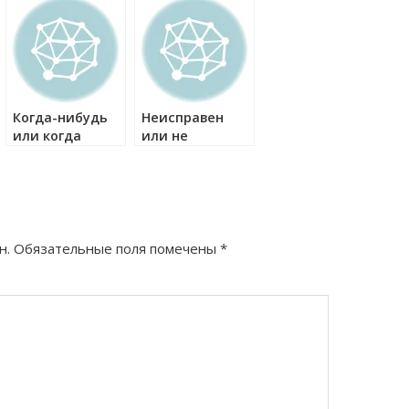
Когда-нибудь
Неисправен
или когда
или не
нибудь как
исправен как
правильно?
правильно?
н.
Обязательные поля помечены
*