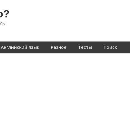
о?
сы!
Английский язык
Разное
Тесты
Поиск