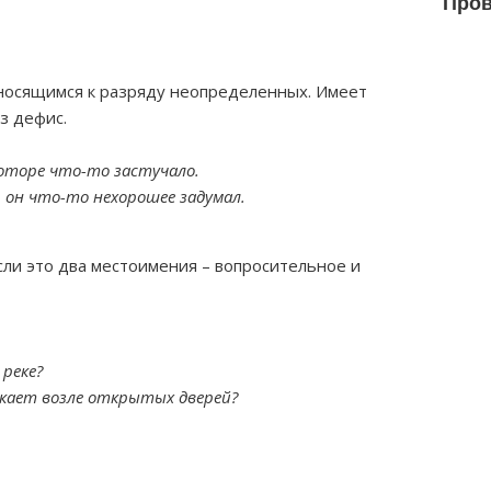
Пров
носящимся к разряду неопределенных. Имеет
з дефис.
моторе что-то застучало.
 он что-то нехорошее задумал.
сли это два местоимения – вопросительное и
реке?
ькает возле открытых дверей?