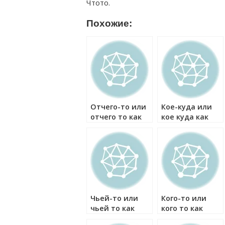
Чтото.
Похожие:
Отчего-то или
Кое-куда или
отчего то как
кое куда как
правильно?
правильно?
Чьей-то или
Кого-то или
чьей то как
кого то как
правильно?
правильно?