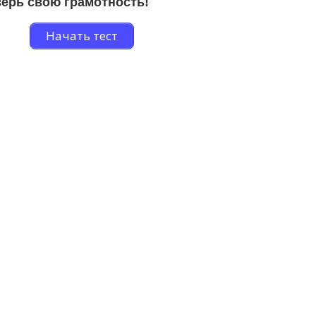
ерь свою грамотность!
Начать тест