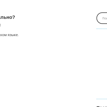
ильно?
й
ком языке.