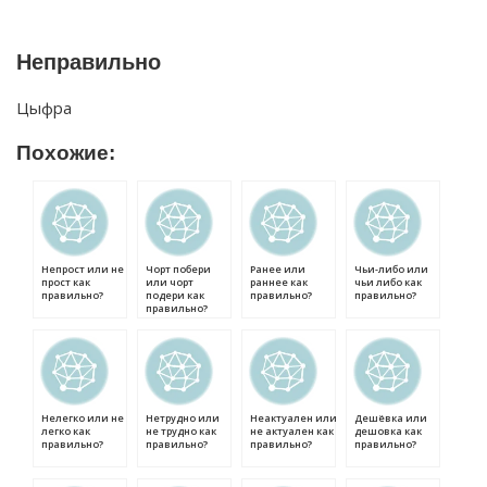
Неправильно
Цыфра
Похожие:
Непрост или не
Чорт побери
Ранее или
Чьи-либо или
прост как
или чорт
раннее как
чьи либо как
правильно?
подери как
правильно?
правильно?
правильно?
Нелегко или не
Нетрудно или
Неактуален или
Дешёвка или
легко как
не трудно как
не актуален как
дешовка как
правильно?
правильно?
правильно?
правильно?