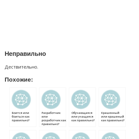
Неправильно
Дествительно.
Похожие:
Боится или
Разработчик
Обучающаяся
Крашенный
боиться как
или
или учащаяся
или крашеный
правильно?
розработчик как
как правильно?
как правильно?
правильно?