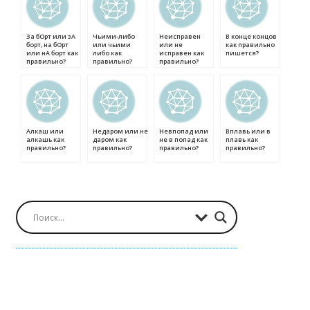
За бОрт или зА
Чьими-либо
Неисправен
В конце концов
борт, на бОрт
или чьими
или не
как правильно
или нА борт как
либо как
исправен как
пишется?
правильно?
правильно?
правильно?
Алкаш или
Недаром или не
Невпопад или
Вплавь или в
алкашь как
даром как
не в попад как
плавь как
правильно?
правильно?
правильно?
правильно?