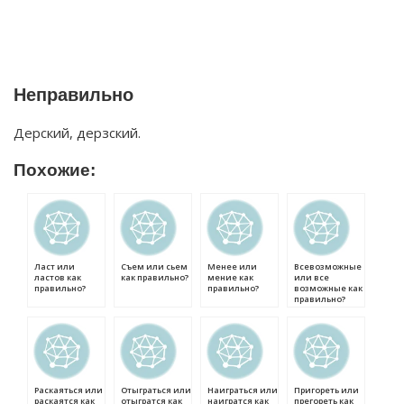
Неправильно
Дерский, дерзский.
Похожие:
Ласт или
Съем или сьем
Менее или
Всевозможные
ластов как
как правильно?
мение как
или все
правильно?
правильно?
возможные как
правильно?
Раскаяться или
Отыграться или
Наиграться или
Пригореть или
раскаятся как
отыгратся как
наигратся как
прегореть как