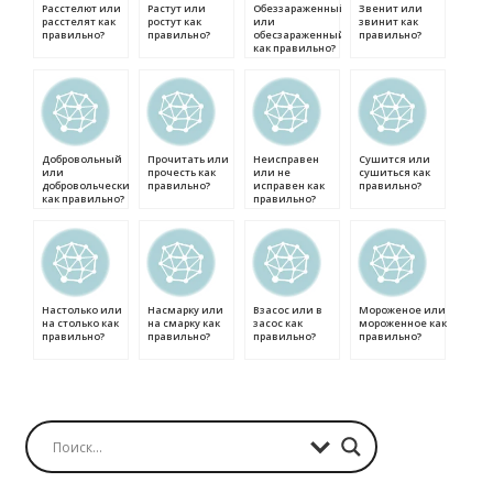
Расстелют или
Растут или
Обеззараженный
Звенит или
расстелят как
ростут как
или
звинит как
правильно?
правильно?
обесзараженный
правильно?
как правильно?
Добровольный
Прочитать или
Неисправен
Сушится или
или
прочесть как
или не
сушиться как
добровольческий
правильно?
исправен как
правильно?
как правильно?
правильно?
Настолько или
Насмарку или
Взасос или в
Мороженое или
на столько как
на смарку как
засос как
мороженное как
правильно?
правильно?
правильно?
правильно?