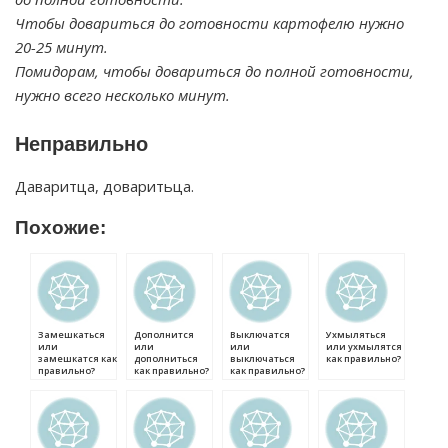
Чтобы довариться до готовности картофелю нужно
20-25 минут.
Помидорам, чтобы довариться до полной готовности,
нужно всего несколько минут.
Неправильно
Даваритца, доваритьца.
Похожие:
Замешкаться
Дополнится
Выключатся
Ухмыляться
или
или
или
или ухмылятся
замешкатся как
дополниться
выключаться
как правильно?
правильно?
как правильно?
как правильно?