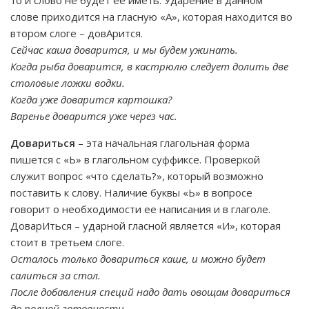
то и слово не будет ее иметь. Ударение в данном
слове приходится на гласную «А», которая находится во
втором слоге – довАрится.
Сейчас каша доварится, и мы будем ужинать.
Когда рыба доварится, в кастрюлю следует долить две
столовые ложки водки.
Когда уже доварится картошка?
Варенье доварится уже через час.
Довариться
– эта начальная глагольная форма
пишется с «Ь» в глагольном суффиксе. Проверкой
служит вопрос «что сделать?», который возможно
поставить к слову. Наличие буквы «Ь» в вопросе
говорит о необходимости ее написания и в глаголе.
ДоварИться – ударной гласной является «И», которая
стоит в третьем слоге.
Осталось только довариться каше, и можно будет
салиться за стол.
После добавления специй надо дать овощам довариться
до полной готовности.