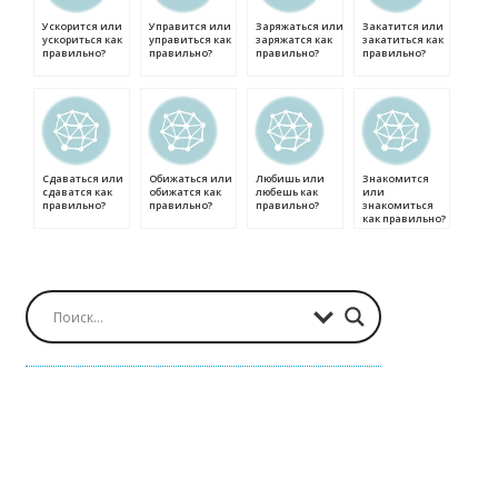
Ускорится или
Управится или
Заряжаться или
Закатится или
ускориться как
управиться как
заряжатся как
закатиться как
правильно?
правильно?
правильно?
правильно?
Сдаваться или
Обижаться или
Любишь или
Знакомится
сдаватся как
обижатся как
любешь как
или
правильно?
правильно?
правильно?
знакомиться
как правильно?