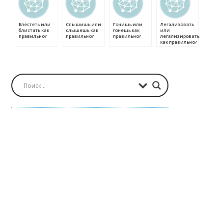
Блестеть или
Слышишь или
Гонишь или
Легализовать
блистать как
слышешь как
гонешь как
или
правильно?
правильно?
правильно?
легализировать
как правильно?