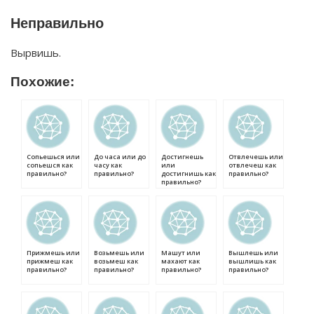
Неправильно
Вырвишь.
Похожие:
Сопьешься или
До часа или до
Достигнешь
Отвлечешь или
сопьешся как
часу как
или
отвлечеш как
правильно?
правильно?
достигнишь как
правильно?
правильно?
Прижмешь или
Возьмешь или
Машут или
Вышлешь или
прижмеш как
возьмеш как
махают как
вышлишь как
правильно?
правильно?
правильно?
правильно?