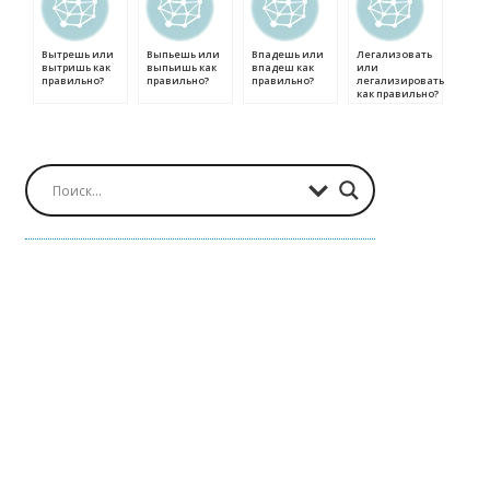
Вытрешь или
Выпьешь или
Впадешь или
Легализовать
вытришь как
выпьишь как
впадеш как
или
правильно?
правильно?
правильно?
легализировать
как правильно?