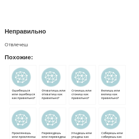
Неправильно
Отвлечеш
Похожие:
Ошибешься
Отхватишь или
Сгонишь или
Велишь или
или ошибешся
отхватиш как
сгониш как
велиш как
как правильно?
правильно?
правильно?
правильно?
Проклянешь
Переведешь
Упадешь или
Соберешь или
или проклянеш
или переведеш
упадеш как
собирешь как