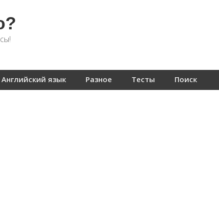
о?
сы!
Английский язык
Разное
Тесты
Поиск