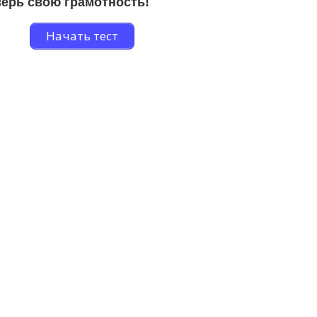
ерь свою грамотность!
Начать тест