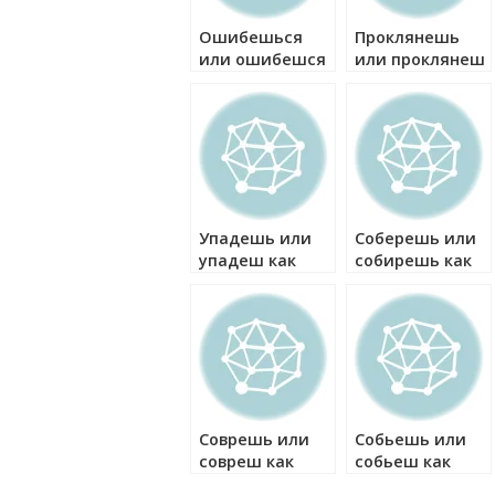
Ошибешься
Проклянешь
или ошибешся
или проклянеш
как правильно?
как правильно?
Упадешь или
Соберешь или
упадеш как
собирешь как
правильно?
правильно?
Соврешь или
Собьешь или
совреш как
собьеш как
правильно?
правильно?