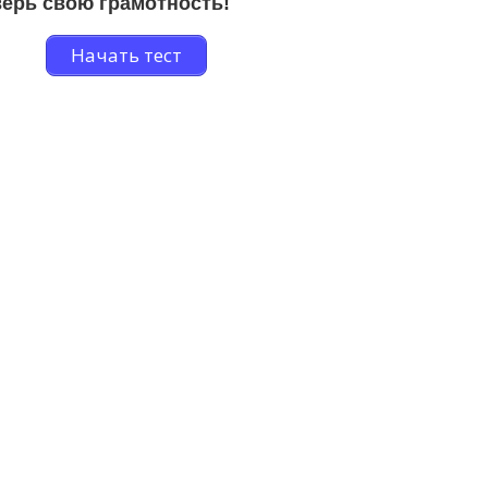
ерь свою грамотность!
Начать тест