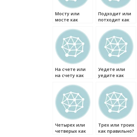
Мосту или
Подходит или
мосте как
потходит как
правильно?
правильно?
На счете или
Уедете или
на счету как
уедите как
правильно?
правильно?
Четырех или
Трех или троих
четверых как
как правильно?