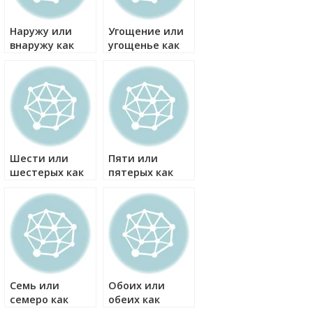
Наружу или
Угощение или
внаружу как
угощенье как
правильно?
правильно?
Шести или
Пяти или
шестерых как
пятерых как
правильно?
правильно?
Семь или
Обоих или
семеро как
обеих как