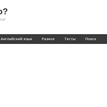
о?
сы!
Английский язык
Разное
Тесты
Поиск