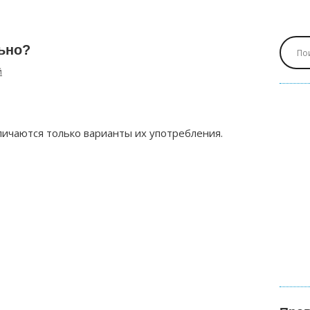
ьно?
й
личаются только варианты их употребления.