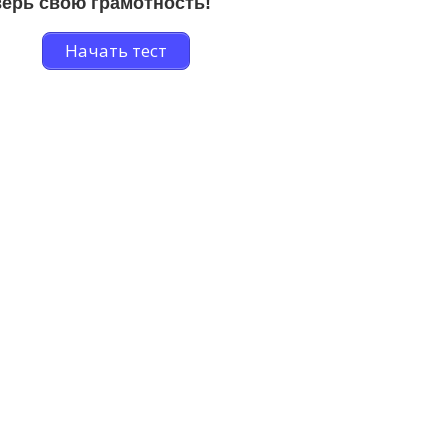
ерь свою грамотность!
Начать тест