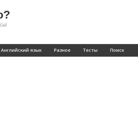
о?
сы!
Английский язык
Разное
Тесты
Поиск