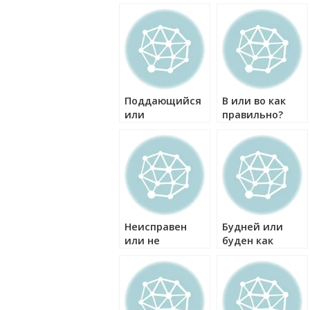
Поддающийся
В или во как
или
правильно?
поддающейся
как правильно?
Неисправен
Будней или
или не
буден как
исправен как
правильно?
правильно?