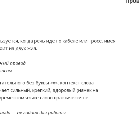
Пров
зуется, когда речь идет о кабеле или тросе, имея
оит из двух жил.
ьный провод
росом
ательного без буквы «х», контекст слова
чает сильный, крепкий, здоровый (намек на
временном языке слово практически не
шадь — не годная для работы