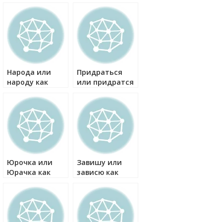
Народа или
Придраться
народу как
или придратся
правильно?
как правильно?
Юрочка или
Завишу или
Юрачка как
зависю как
правильно?
правильно?