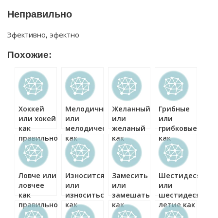
Неправильно
Эфективно, эфектно
Похожие:
Хоккей
Мелодичный
Желанный
Грибные
или хокей
или
или
или
как
мелодический
желаный
грибковые
правильно?
как
как
как
правильно?
правильно?
правильно?
Ловче или
Износится
Замесить
Шестидесятип
ловчее
или
или
или
как
износиться
замешать
шестидесятип
правильно?
как
как
летие как
правильно?
правильно?
правильно?