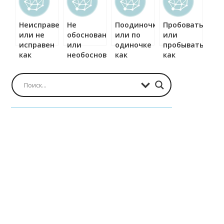
Неисправен
Не
Поодиночке
Пробовать
или не
обоснованы
или по
или
исправен
или
одиночке
пробывать
как
необоснованны
как
как
правильно?
как
правильно?
правильно?
правильно?