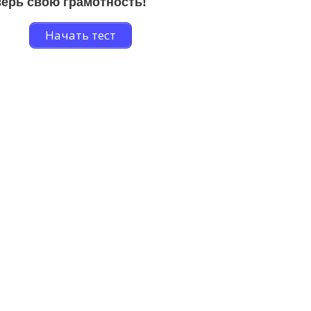
ерь свою грамотность!
Начать тест