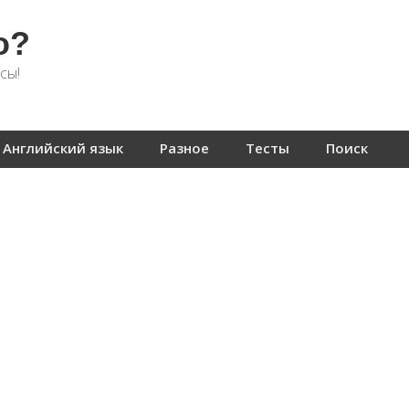
о?
сы!
Английский язык
Разное
Тесты
Поиск