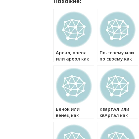
Похожие:
Ареал, ореол
По-своему или
или ареол как
по своему как
правильно?
правильно?
Венок или
КвартАл или
венец как
квАртал как
правильно?
правильно?