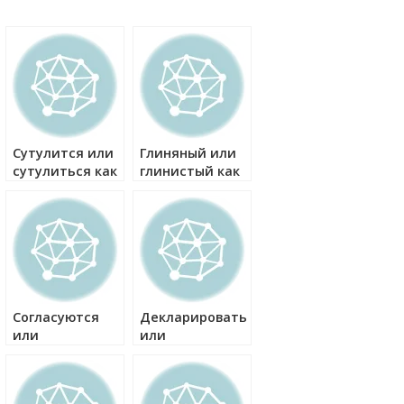
Сутулится или
Глиняный или
сутулиться как
глинистый как
правильно?
правильно?
Согласуются
Декларировать
или
или
согласовываются
декламировать
как правильно?
как правильно?