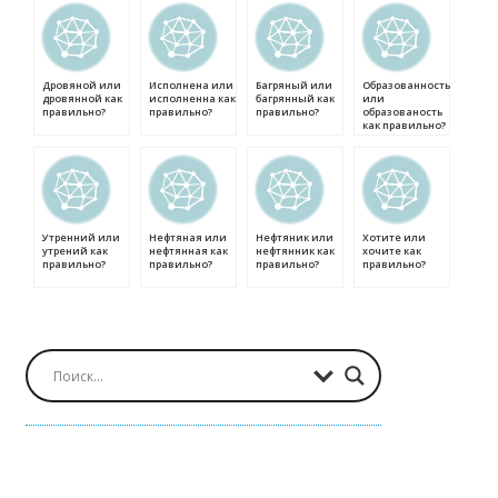
Дровяной или
Исполнена или
Багряный или
Образованность
дровянной как
исполненна как
багрянный как
или
правильно?
правильно?
правильно?
образованость
как правильно?
Утренний или
Нефтяная или
Нефтяник или
Хотите или
утрений как
нефтянная как
нефтянник как
хочите как
правильно?
правильно?
правильно?
правильно?