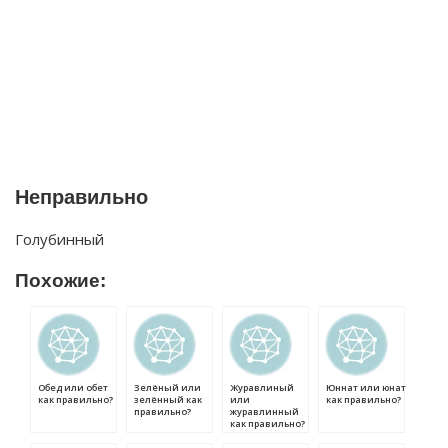
Неправильно
Голубинный
Похожие:
Обед или обет
Зелёный или
Журавлиный
Юннат или юнат
как правильно?
зелённый как
или
как правильно?
правильно?
журавлинный
как правильно?