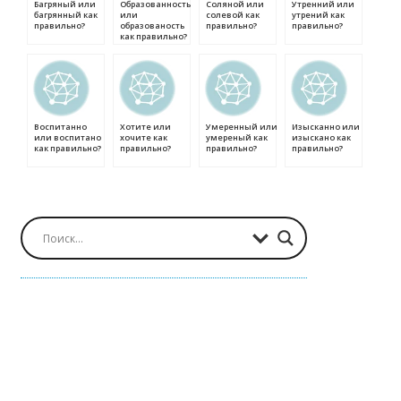
Багряный или
Образованность
Соляной или
Утренний или
багрянный как
или
солевой как
утрений как
правильно?
образованость
правильно?
правильно?
как правильно?
Воспитанно
Хотите или
Умеренный или
Изысканно или
или воспитано
хочите как
умереный как
изыскано как
как правильно?
правильно?
правильно?
правильно?