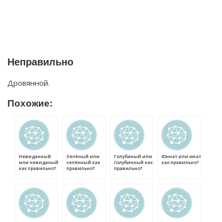
Неправильно
Дровянной.
Похожие:
Невиданный
Зелёный или
Голубиный или
Юннат или юнат
или невиданый
зелённый как
голубинный как
как правильно?
как правильно?
правильно?
правильно?