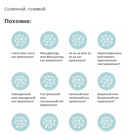
Солянной, соливой.
Похожие:
Сеять или сееть
Фельдъегерь
Ах-ах-ах или ах
Жертвоприношение
как правильно?
или фельд егерь
ах ах как
или жертво
как правильно?
правильно?
приношение
как правильно?
Невиданный
Построенный
Зелёный или
Багряный или
или невиданый
или
зелённый как
багрянный как
как правильно?
построеный как
правильно?
правильно?
правильно?