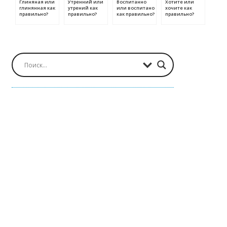
Глиняная или
Утренний или
Воспитанно
Хотите или
глинянная как
утрений как
или воспитано
хочите как
правильно?
правильно?
как правильно?
правильно?