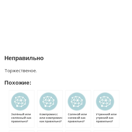
Неправильно
Торжественое.
Похожие:
Зелёный или
Компромисс
Соляной или
Утренний или
зелённый как
или компромис
солевой как
утрений как
правильно?
как правильно?
правильно?
правильно?