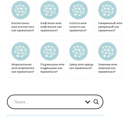
Воспитанно
Нефтяная или
Хотите или
Умеренный или
или воспитано
нефтянная как
хочите как
умереный как
как правильно?
правильно?
правильно?
правильно?
Морозильник
Под мышки или
Хрящ или хрящь
Зимнюю или
или морозилка
подмышки как
как правильно?
зимнею как
как правильно?
правильно?
правильно?