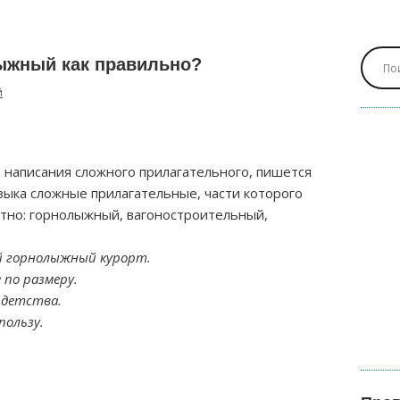
ыжный как правильно?
й
 написания сложного прилагательного, пишется
языка сложные прилагательные, части которого
литно: горнолыжный, вагоностроительный,
й горнолыжный курорт.
по размеру.
 детства.
пользу.