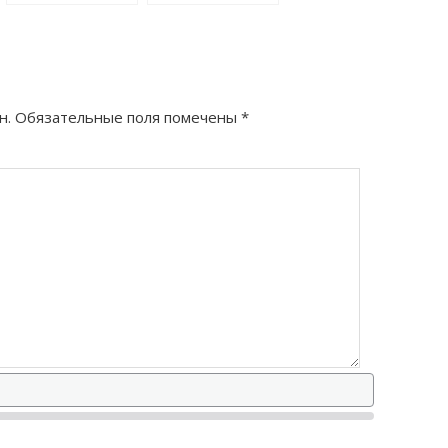
снабжение как
всемирноизвестный
правильно?
как правильно?
н.
Обязательные поля помечены
*