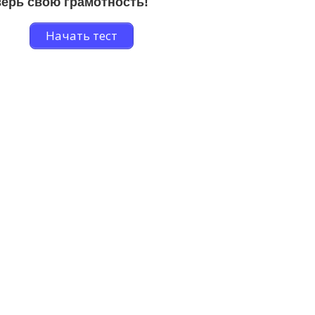
ерь свою грамотность!
Начать тест