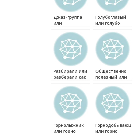
Джаз-группа
Голубоглазый
или
или голубо
джазгруппа как
глазый как
правильно?
правильно?
Разбирали или
Общественно
разберали как
полезный или
правильно?
общественнопо
как правильно?
Горнолыжник
Горнодобывающ
или горно
или горно