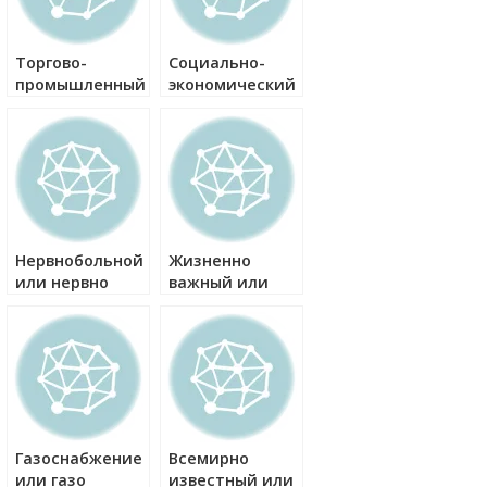
Торгово-
Социально-
промышленный
экономический
или
или социально
торговопромышленный
экономический
как правильно?
как правильно?
Нервнобольной
Жизненно
или нервно
важный или
лезный
больной как
жизненноважный
правильно?
как правильно?
ий
Газоснабжение
Всемирно
или газо
известный или