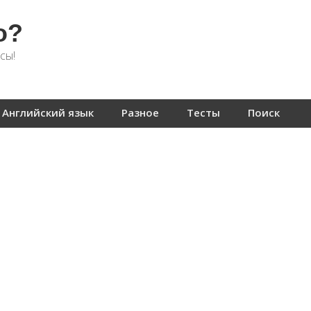
о?
сы!
Английский язык
Разное
Тесты
Поиск