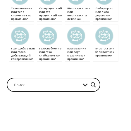
Телосложение
Стопроцентный
Шестидесятилетие
Любо-дорого
или тело
или сто
или
или любо
сложение как
процентный как
шестидесяти
дорого как
правильно?
правильно?
летие как
правильно?
правильно?
Горнодобывающий
Газоснабжение
Бортмеханик
Блокпост или
или горно
или газо
или борт
блок пост как
добывающий
снабжение как
механик как
правильно?
как правильно?
правильно?
правильно?