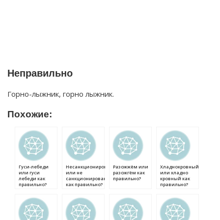
Неправильно
Горно-лыжник, горно лыжник.
Похожие:
Гуси-лебеди
Несанкционированный
Разожжём или
Хладнокровный
или гуси
или не
разожгём как
или хладно
лебеди как
санкционированный
правильно?
кровный как
правильно?
как правильно?
правильно?