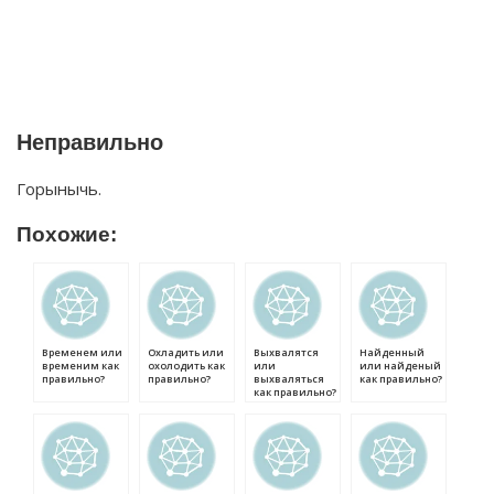
Неправильно
Горынычь.
Похожие:
Временем или
Охладить или
Выхвалятся
Найденный
временим как
охолодить как
или
или найденый
правильно?
правильно?
выхваляться
как правильно?
как правильно?