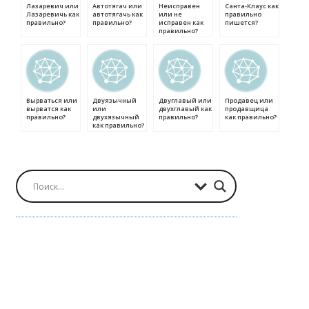
Лазаревич или
Автотягач или
Неисправен
Санта-Клаус как
Лазаревичь как
автотягачь как
или не
правильно
правильно?
правильно?
исправен как
пишется?
правильно?
Вырваться или
Двуязычный
Двуглавый или
Продавец или
вырватся как
или
двухглавый как
продавщица
правильно?
двухязычный
правильно?
как правильно?
как правильно?