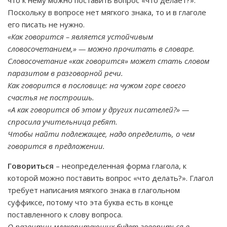
что к нему можно поставить вопрос «что делает?».
Поскольку в вопросе нет мягкого знака, то и в глаголе
его писать не нужно.
«Как говорится – является устойчивым
словосочетанием,» — можно прочитать в словаре.
Словосочетание «как говорится» может стать словом
паразитом в разговорной речи.
Как говорится в пословице: на чужом горе своего
счастья не построишь.
«А как говорится об этом у других писателей?» —
спросила учительница ребят.
Чтобы найти подлежащее, надо определить, о чем
говорится в предложении.
Говориться
– неопределенная форма глагола, к
которой можно поставить вопрос «что делать?». Глагол
требует написания мягкого знака в глагольном
суффиксе, потому что эта буква есть в конце
поставленного к слову вопроса.
О развитии млекопитающих будет говориться в