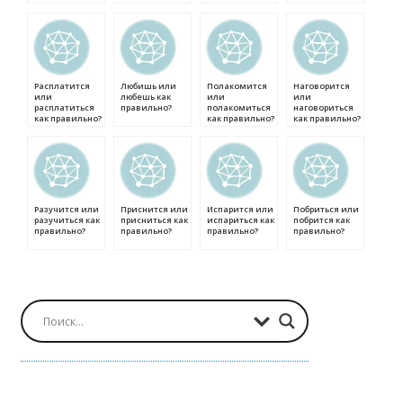
Расплатится
Любишь или
Полакомится
Наговорится
или
любешь как
или
или
расплатиться
правильно?
полакомиться
наговориться
как правильно?
как правильно?
как правильно?
Разучится или
Приснится или
Испарится или
Побриться или
разучиться как
присниться как
испариться как
побрится как
правильно?
правильно?
правильно?
правильно?