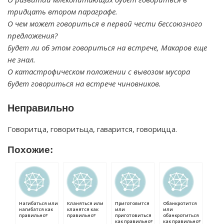
тридцать втором параграфе.
О чем может говориться в первой чести бессоюзного
предложения?
Будет ли об этом говориться на встрече, Макаров еще
не знал.
О катастрофическом положении с вывозом мусора
будет говориться на встрече чиновников.
Неправильно
Говоритца, говоритьца, гаварится, говорицца.
Похожие:
Нагибаться или
Кланяться или
Приготовится
Обанкротится
нагибатся как
кланятся как
или
или
правильно?
правильно?
приготовиться
обанкротиться
как правильно?
как правильно?