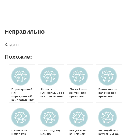
Неправильно
Хадить.
Похожие:
Порожденный
Фальшивое
Сбитый или
Папочка или
или
или фольшивое
збитый как
папачка как
поражденный
как правильно?
правильно?
правильно?
как правильно?
Начав или
По-молодому
Кощей или
Верящий или
ночав как
или по
кащей как
верующий как