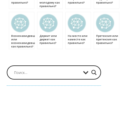
правильно?
молодому как
правильно?
правильно?
правильно?
Возненавидевший
Держит или
На месте или
Претензия или
или
держет как
наместе как
притензия как
возненавидевшей
правильно?
правильно?
правильно?
как правильно?