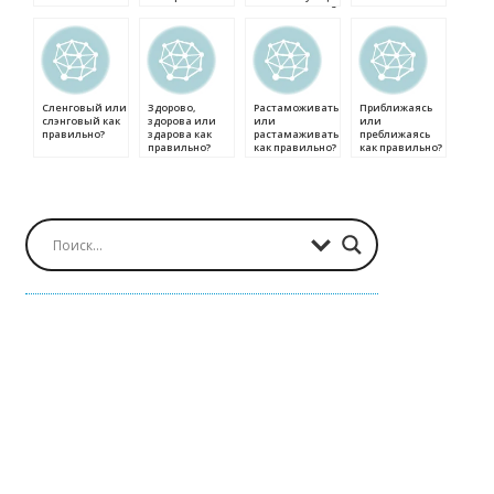
как правильно?
Сленговый или
Здорово,
Растаможивать
Приближаясь
слэнговый как
здорова или
или
или
правильно?
здарова как
растамаживать
преближаясь
правильно?
как правильно?
как правильно?