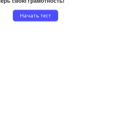
ерь свою грамотность!
Начать тест