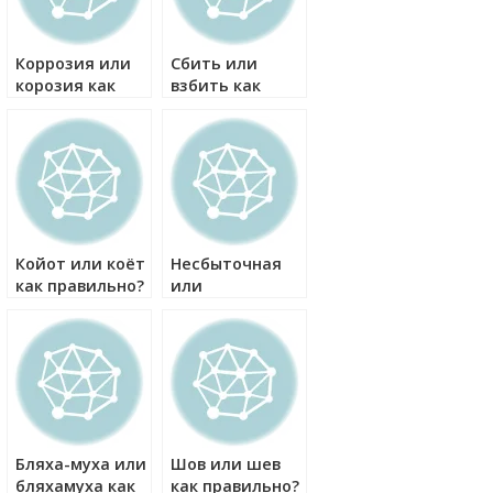
Коррозия или
Сбить или
корозия как
взбить как
правильно?
правильно?
Койот или коёт
Несбыточная
как правильно?
или
несбывшаяся
как правильно?
Бляха-муха или
Шов или шев
бляхамуха как
как правильно?