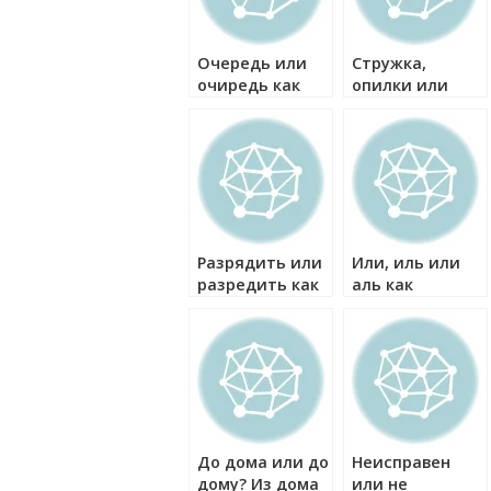
Очередь или
Стружка,
очиредь как
опилки или
правильно?
щепа как
правильно?
Разрядить или
Или, иль или
разредить как
аль как
правильно?
правильно?
До дома или до
Неисправен
дому? Из дома
или не