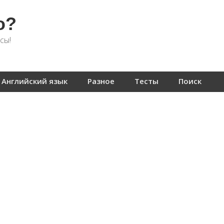
о?
сы!
Английский язык
Разное
Тесты
Поиск