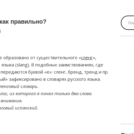
как правильно?
й
 образовано от существительного «
сленг
«,
языка (slang). В подобных заимствованиях, где
передаются буквой «е»: сленг, бренд, тренд и пр.
й» зафиксировано в словарях русского языка.
ленговый словарь.
ог, из которого я понял только два слова.
 внимания.
нговый испанский.