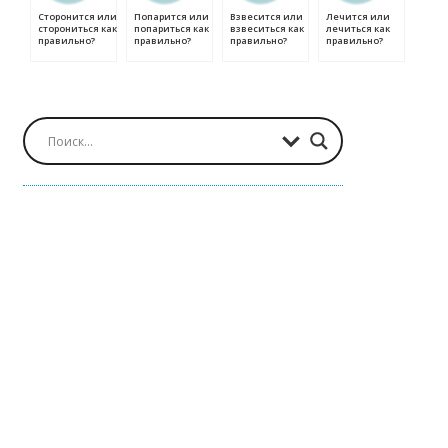
Сторонится или
Попарится или
Взвесится или
Лечится или
сторониться как
попариться как
взвеситься как
лечиться как
правильно?
правильно?
правильно?
правильно?