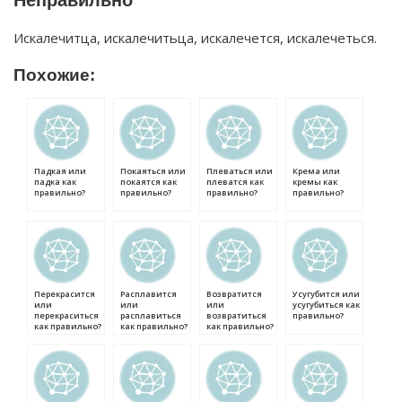
Неправильно
Искалечитца, искалечитьца, искалечется, искалечеться.
Похожие:
Падкая или
Покаяться или
Плеваться или
Крема или
падка как
покаятся как
плеватся как
кремы как
правильно?
правильно?
правильно?
правильно?
Перекрасится
Расплавится
Возвратится
Усугубится или
или
или
или
усугубиться как
перекраситься
расплавиться
возвратиться
правильно?
как правильно?
как правильно?
как правильно?