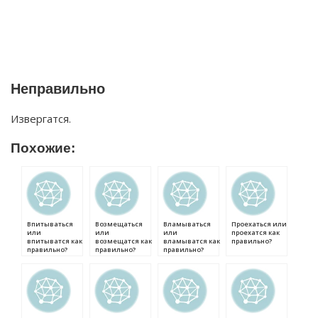
Неправильно
Извергатся.
Похожие:
Впитываться
Возмещаться
Вламываться
Проехаться или
или
или
или
проехатся как
впитыватся как
возмещатся как
вламыватся как
правильно?
правильно?
правильно?
правильно?