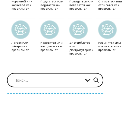
Коренной или
Поругаться или
Попадаться или
Отписаться или
корневой как
поругатся как
попадатся как
отписатся как
правильно?
правильно?
правильно?
правильно?
ЛагерЯ или
Находятся или
Дистрибьютор
Извинятся или
лАгери как
находяться как
или
извиняться как
правильно?
правильно?
дистрибутор как
правильно?
правильно?